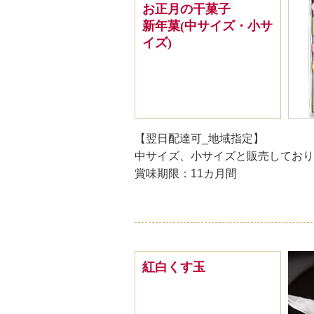
お正月の干菓子
新年菓(中サイズ・小サ
イズ)
【翌日配達可_地域指定】
中サイズ、小サイズと販売しており
賞味期限：11カ月間
紅白くす玉