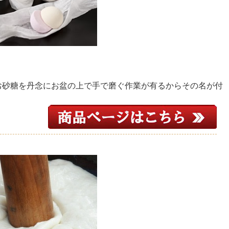
お砂糖を丹念にお盆の上で手で磨ぐ作業が有るからその名が付