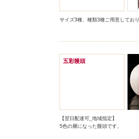
サイズ3種、種類3種ご用意してお
五彩饅頭
【翌日配達可_地域指定】
5色の層になった饅頭です。