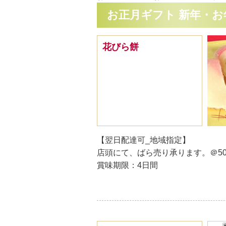
お正月ギフト 新年・お
花びら餅
【翌日配達可_地域指定】
店頭にて、ばら売り承ります。＠50
賞味期限：4日間