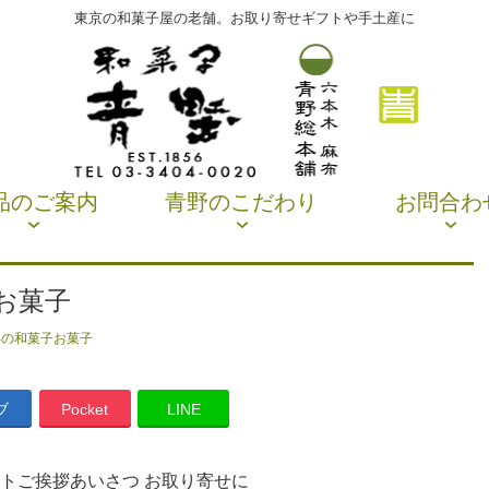
東京の和菓子屋の老舗。お取り寄せギフトや手土産に
品のご案内
青野のこだわり
お問合わ
お菓子
年の和菓子お菓子
ブ
Pocket
LINE
トご挨拶あいさつ お取り寄せに