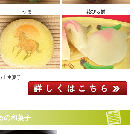
うま
花びら餅
の上生菓子
めの和菓子