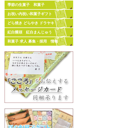
季節の生菓子 和菓子
お祝い内祝い和菓子ギフト
どら焼き どらやき ドラヤキ
紅白饅頭 紅白まんじゅう
和菓子 求人 募集・採用 情報