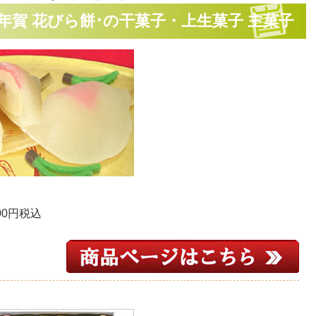
年賀 花びら餅･の干菓子・上生菓子 主菓子
0円税込