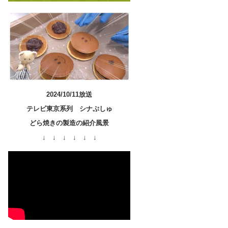
2024/10/11放送
テレビ東京系列 シナぷしゅ
どら焼きの製造の紹介風景
↓ ↓ ↓ ↓ ↓ ↓