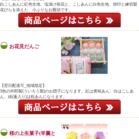
白こしあんに紅色生地、塩漬け桜花と、こしあんに白色生地、焼印と練切製
花びらを添えた、小ぶりなお饅頭です。
お花見だんご
【翌日配達可_地域指定】
3色の外郎製(ういろう製)のお団子になります。紅は黄味あん、白はこしあ
ん、緑(蓬入り)は粒あんになります。
桜の上生菓子(羊羹と