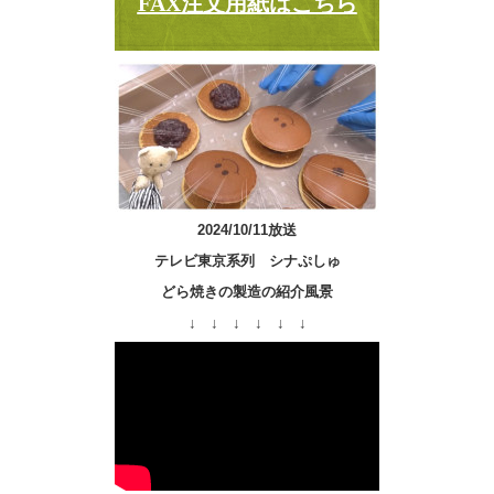
FAX注文用紙はこちら
2024/10/11放送
テレビ東京系列 シナぷしゅ
どら焼きの製造の紹介風景
↓ ↓ ↓ ↓ ↓ ↓