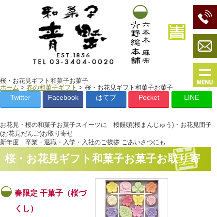
桜・お花見ギフト和菓子お菓子
ホーム
>
春の和菓子ギフト
> 桜・お花見ギフト和菓子お菓子
Twitter
Facebook
はてブ
Pocket
LINE
お花見・桜の和菓子お菓子スイーツに 桜饅頭(桜まんじゅう)・お花見団子
(お花見だんご)お取り寄せ
新年度
卒業・退職・入学・入社のご挨拶 ごあいさつにも
桜・お花見ギフト和菓子お菓子お取り寄
せ
春限定 干菓子（桜づ
くし）