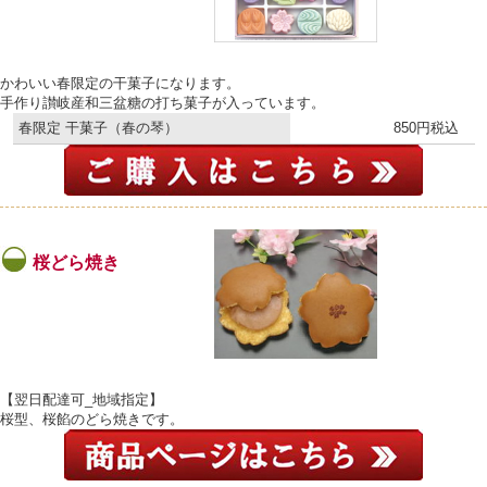
かわいい春限定の干菓子になります。
手作り讃岐産和三盆糖の打ち菓子が入っています。
春限定 干菓子（春の琴）
850円税込
桜どら焼き
【翌日配達可_地域指定】
桜型、桜餡のどら焼きです。