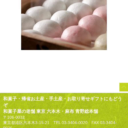
和菓子・帰省お土産・手土産・お取り寄せギフトにもどう
ぞ
和菓子屋の老舗 東京 六本木・麻布 青野総本舗
〒106-0032
東京都港区六本木3-15-21 TEL
03-3404-0020
FAX 03-3404-