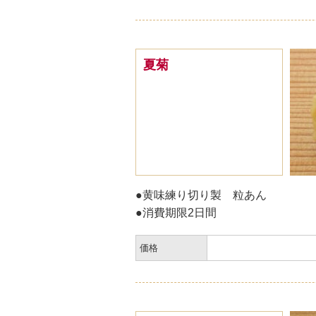
夏菊
●黄味練り切り製 粒あん
●消費期限2日間
価格