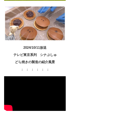
2024/10/11放送
テレビ東京系列 シナぷしゅ
どら焼きの製造の紹介風景
↓ ↓ ↓ ↓ ↓ ↓