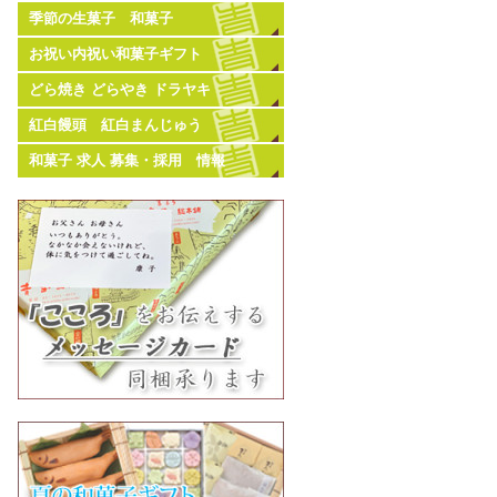
季節の生菓子 和菓子
お祝い内祝い和菓子ギフト
どら焼き どらやき ドラヤキ
紅白饅頭 紅白まんじゅう
和菓子 求人 募集・採用 情報