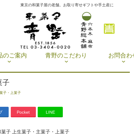
東京の和菓子屋の老舗。お取り寄せギフトや手土産に
品のご案内
青野のこだわり
お問合わ
菓子
主菓子・上菓子
ブ
Pocket
LINE
和菓子 上生菓子・主菓子・上菓子