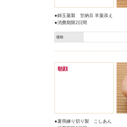
●錦玉羹製 甘納豆 羊羹添え
●消費期限2日間
価格
朝顔
●薯蕷練り切り製 こしあん