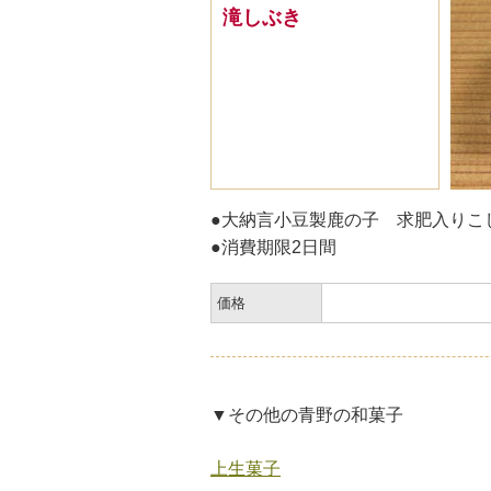
滝しぶき
●大納言小豆製鹿の子 求肥入りこ
●消費期限2日間
価格
▼その他の青野の和菓子
上生菓子