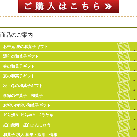
商品のご案内
お中元 夏の和菓子ギフト
通年の和菓子ギフト
春の和菓子ギフト
夏の和菓子ギフト
秋・冬の和菓子ギフト
季節の生菓子 和菓子
お祝い内祝い和菓子ギフト
どら焼き どらやき ドラヤキ
紅白饅頭 紅白まんじゅう
和菓子 求人 募集・採用 情報