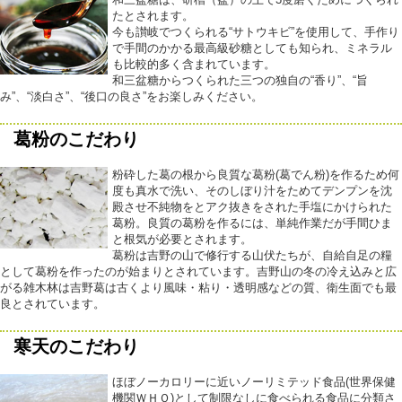
たとされます。
今も讃岐でつくられる“サトウキビ”を使用して、手作り
で手間のかかる最高級砂糖としても知られ、ミネラル
も比較的多く含まれています。
和三盆糖からつくられた三つの独自の“香り”、“旨
み”、“淡白さ”、“後口の良さ”をお楽しみください。
葛粉のこだわり
粉砕した葛の根から良質な葛粉(葛でん粉)を作るため何
度も真水で洗い、そのしぼり汁をためてデンプンを沈
殿させ不純物をとアク抜きをされた手塩にかけられた
葛粉。良質の葛粉を作るには、単純作業だが手間ひま
と根気が必要とされます。
葛粉は吉野の山で修行する山伏たちが、自給自足の糧
として葛粉を作ったのが始まりとされています。吉野山の冬の冷え込みと広
がる雑木林は吉野葛は古くより風味・粘り・透明感などの質、衛生面でも最
良とされています。
寒天のこだわり
ほぼノーカロリーに近いノーリミテッド食品(世界保健
機関ＷＨＯ)として制限なしに食べられる食品に分類さ