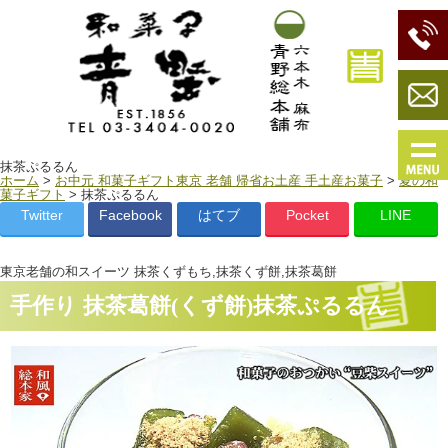
抹茶ぷるるん
ホーム
>
お中元 和菓子ギフト東京 老舗 帰省お土産 手土産お菓子
>
夏の和
菓子ギフト
> 抹茶ぷるるん
Twitter
Facebook
はてブ
Pocket
LINE
東京老舗の和スイーツ 抹茶くずもち,抹茶くず餅,抹茶葛餅
手作り 抹茶葛餅(くず餅)抹茶ぷるるん