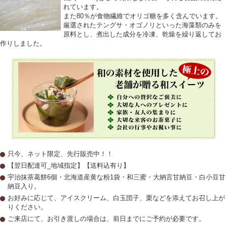
れています。
また80％が食物繊維でオリゴ糖を多く含んでいます。
厳選されたテングサ・オゴノリといった海藻類のみを
原料とし、煮出した成分を冷凍、乾燥を繰り返してお
作りしました。
只今、ネット限定、先行販売中！！
【翌日配達可_地域指定】【送料込有り】
宇治抹茶葛餅6個・北海道産黄な粉1袋・和三蜜・大納言甘納豆・白小豆甘
納豆入り。
お好みに応じて、アイスクリーム、白玉団子、栗などを添えてお召し上が
りください。
ご来店にて、お引き渡しの場合は、前日までにご予約が必要です。