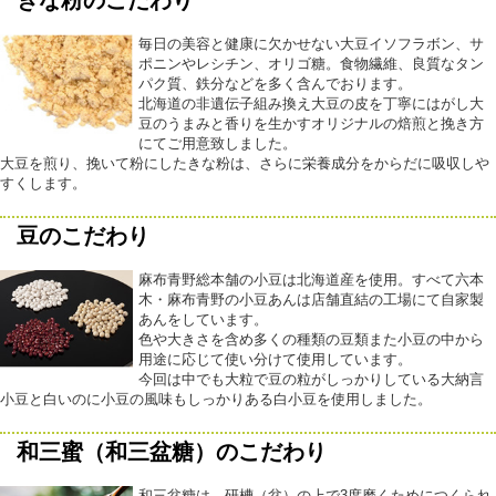
毎日の美容と健康に欠かせない大豆イソフラボン、サ
ポニンやレシチン、オリゴ糖。食物繊維、良質なタン
パク質、鉄分などを多く含んでおります。
北海道の非遺伝子組み換え大豆の皮を丁寧にはがし大
豆のうまみと香りを生かすオリジナルの焙煎と挽き方
にてご用意致しました。
大豆を煎り、挽いて粉にしたきな粉は、さらに栄養成分をからだに吸収しや
すくします。
豆のこだわり
麻布青野総本舗の小豆は北海道産を使用。すべて六本
木・麻布青野の小豆あんは店舗直結の工場にて自家製
あんをしています。
色や大きさを含め多くの種類の豆類また小豆の中から
用途に応じて使い分けて使用しています。
今回は中でも大粒で豆の粒がしっかりしている大納言
小豆と白いのに小豆の風味もしっかりある白小豆を使用しました。
和三蜜（和三盆糖）のこだわり
和三盆糖は、研槽（盆）の上で3度磨くためにつくられ