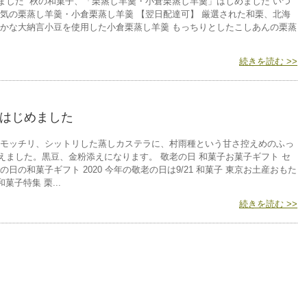
ました 秋の和菓子、「栗蒸し羊羹・小倉栗蒸し羊羹」はじめました いつ
気の栗蒸し羊羹・小倉栗蒸し羊羹 【翌日配達可】 厳選された和栗、北海
豊かな大納言小豆を使用した小倉栗蒸し羊羹 もっちりとしたこしあんの栗蒸
続きを読む >>
」はじめました
…モッチリ、シットリした蒸しカステラに、村雨種という甘さ控えめのふっ
ました。黒豆、金粉添えになります。 敬老の日 和菓子お菓子ギフト セ
日の和菓子ギフト 2020 今年の敬老の日は9/21 和菓子 東京お土産おもた
菓子特集 栗...
続きを読む >>