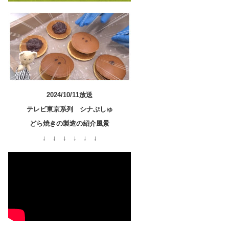
2024/10/11放送
テレビ東京系列 シナぷしゅ
どら焼きの製造の紹介風景
↓ ↓ ↓ ↓ ↓ ↓