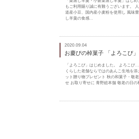
「栗蒸し羊羹・小倉栗蒸し羊羹」はじめ
もご利用賜り誠に有難うございます。 人
道産小豆、国内産小麦粉を使用し 風味
し羊羹の食感...
2020.09.04
お慶びの棹菓子 「よろこび
「よろこび」はじめました。 よろこび
くらした老舗ならではのあんこ生地を添え
ット贈り物プレゼント 秋の和菓子・敬老の
せ お取り寄せに 青野総本舗 敬老の日の和