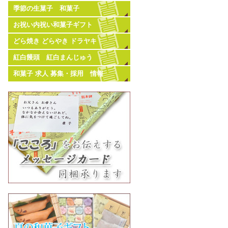
季節の生菓子 和菓子
お祝い内祝い和菓子ギフト
どら焼き どらやき ドラヤキ
紅白饅頭 紅白まんじゅう
和菓子 求人 募集・採用 情報