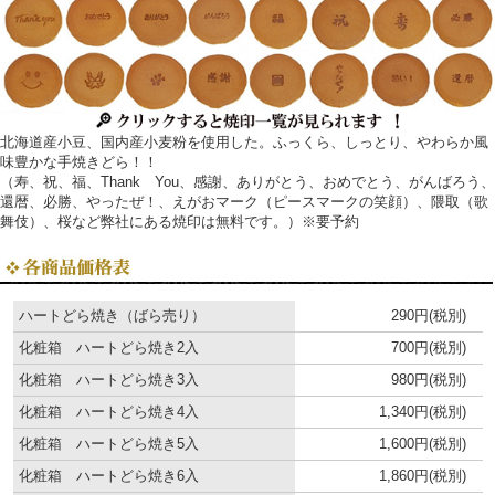
北海道産小豆、国内産小麦粉を使用した。ふっくら、しっとり、やわらか風
味豊かな手焼きどら！！
（寿、祝、福、Thank You、感謝、ありがとう、おめでとう、がんばろう、
還暦、必勝、やったぜ！、えがおマーク（ピースマークの笑顔）、隈取（歌
舞伎）、桜など弊社にある焼印は無料です。）※要予約
ハートどら焼き（ばら売り）
290円(税別)
化粧箱 ハートどら焼き2入
700円(税別)
化粧箱 ハートどら焼き3入
980円(税別)
化粧箱 ハートどら焼き4入
1,340円(税別)
化粧箱 ハートどら焼き5入
1,600円(税別)
化粧箱 ハートどら焼き6入
1,860円(税別)