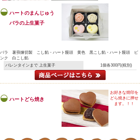
ハートのまんじゅう
バラの上生菓子
バラ 薯蕷煉切製 こし餡・ハート饅頭 黄色 黒こし餡・ハート饅頭 ピ
ンク 白こし餡
バレンタインまで 上生菓子
1個各300円(税別)
お好きな焼印を
どら焼きに押せ
ハートどら焼き
ます。！！