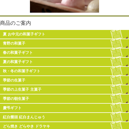
商品のご案内
夏 お中元の和菓子ギフト
青野の和菓子
春の和菓子ギフト
夏の和菓子ギフト
秋・冬の和菓子ギフト
季節の生菓子
季節の上生菓子 主菓子
季節の朝生菓子
慶弔ギフト
紅白饅頭 紅白まんじゅう
どら焼き どらやき ドラヤキ