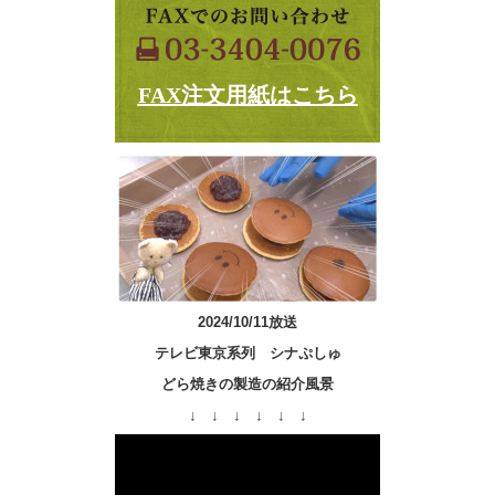
FAX注文用紙はこちら
2024/10/11放送
テレビ東京系列 シナぷしゅ
どら焼きの製造の紹介風景
↓ ↓ ↓ ↓ ↓ ↓