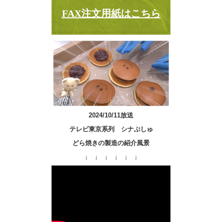
FAX注文用紙はこちら
2024/10/11放送
テレビ東京系列 シナぷしゅ
どら焼きの製造の紹介風景
↓ ↓ ↓ ↓ ↓ ↓