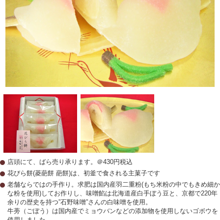
店頭にて、ばら売り承ります。＠430円税込
花びら餅(菱葩餅 葩餅)は、初釜で食される主菓子です
老舗ならではの手作り。求肥は国内産羽二重粉(もち米粉の中でもきめ細か
な粉を使用)してお作りし、味噌餡は北海道産白手ぼう豆と、京都で220年
余りの歴史を持つ”石野味噌”さんの白味噌を使用。
牛蒡（ごぼう）は国内産でミョウバンなどの添加物を使用しないゴボウを
使用しました。