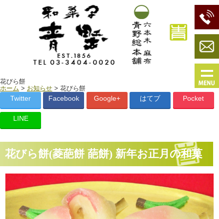
花びら餅
ホーム
>
お知らせ
> 花びら餅
Twitter
Facebook
Google+
はてブ
Pocket
LINE
花びら餅(菱葩餅 葩餅) 新年お正月の和菓
子・上生菓子