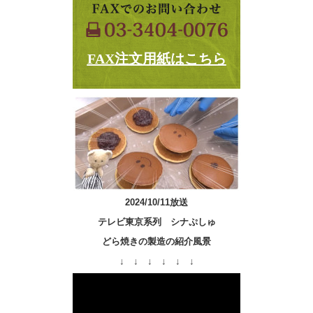
FAX注文用紙はこちら
2024/10/11放送
テレビ東京系列 シナぷしゅ
どら焼きの製造の紹介風景
↓ ↓ ↓ ↓ ↓ ↓