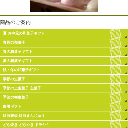
商品のご案内
夏 お中元の和菓子ギフト
青野の和菓子
春の和菓子ギフト
夏の和菓子ギフト
秋・冬の和菓子ギフト
季節の生菓子
季節の上生菓子 主菓子
季節の朝生菓子
慶弔ギフト
紅白饅頭 紅白まんじゅう
どら焼き どらやき ドラヤキ