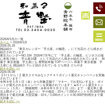
2026年5月の一覧
ホーム
> 2026年5月
2026.05.28
雑誌紹介 『東京カレンダー「手土産」の極意。』にて当店の どら焼きが
紹介されています
東京カレンダーNO.334 2026年7月号にて 「手土産」の極意。ビジネスの場
に本気で効く 手土産14選 として当店のどら焼きが紹介されています。 和
菓子 東京老舗 手土産にも 青野総本舗 TOPページへ 和菓子 東京老舗 手
土産にも 雑誌紹介 テレビ紹介されている どら焼き どらやき
続きを読む >>
2026.05.08
【５/１から！】最大２０％みなトクＰＡＹポイント還元キャンペーンを実施
されています！
令和８年５月１日（金）から対象店舗で「マネー」でお支払いすると、ポイ
ントが還元されるキャンペーンを実施されています！ ●ポイント還元キャン
ペーン（５月） ・開催期間：令和８年５月３１日（日）まで ・還元率と還
元上限ポイント（1人あたり） 中小個店：20％／7,000ポイント※35,000円利
用分まで還元対象 大型店舗：10％／3,000ポイント※30,000円利用分まで還
元対象 ※...
続きを読む >>