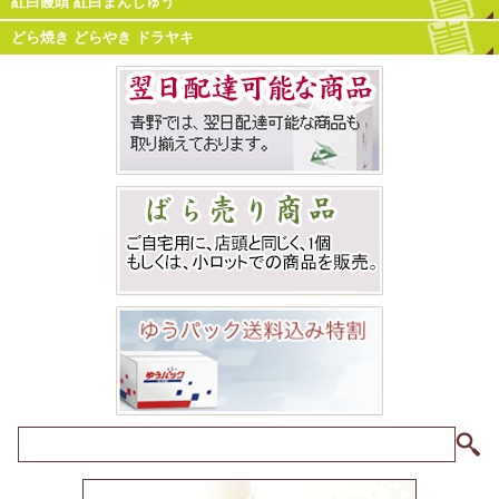
紅白饅頭 紅白まんじゅう
どら焼き どらやき ドラヤキ