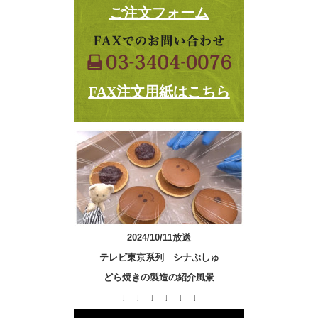
ご注文フォーム
FAX注文用紙はこちら
2024/10/11放送
テレビ東京系列 シナぷしゅ
どら焼きの製造の紹介風景
↓ ↓ ↓ ↓ ↓ ↓