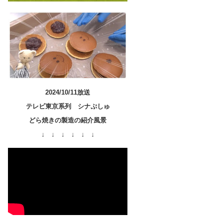
2024/10/11放送
テレビ東京系列 シナぷしゅ
どら焼きの製造の紹介風景
↓ ↓ ↓ ↓ ↓ ↓