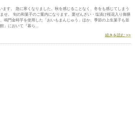
います。 急に寒くなりました。秋を感じることなく、冬をも感じてしまう
いませ。 旬の和菓子のご案内になります。栗ぜんざい・塩漬け桜花入り御膳
は、鳴門金時芋を使用した「おいもまんじゅう」ほか、季節の上生菓子も並
」において『暮ら...
続きを読む >>