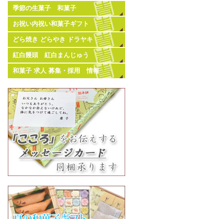
季節の生菓子 和菓子
お祝い内祝い和菓子ギフト
どら焼き どらやき ドラヤキ
紅白饅頭 紅白まんじゅう
和菓子 求人 募集・採用 情報