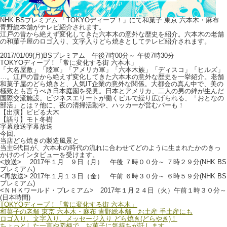
NHK BSプレミアム 「TOKYOディープ！」にて和菓子 東京 六本木・麻布
青野総本舗がテレビ紹介されます。
江戸の昔から絶えず変化してきた六本木の意外な歴史を紹介。六本木の老舗
の和菓子屋のロゴ入り、文字入りどら焼きとしてテレビ紹介されます。
2017/01/09(月)BSプレミアム 午後7時00分～ 午後7時30分
TOKYOディープ！「常に変化する街 六本木」
「大名屋敷」「陸軍」「アメリカ軍」「六本木族」「ディスコ」「ヒルズ」
…。江戸の昔から絶えず変化してきた六本木の意外な歴史を一挙紹介。老舗
和菓子屋のどら焼きと、人気IT企業の意外な関係。大都会の真ん中で、美の
極致とも言うべき日本庭園を発見。日本とアメリカ、二人の男の絆が生んだ
国際交流施設。ビジネスエリートが働くビルで繰り広げられる、「おとなの
部活」とは？他に、夜の清掃活動や、ハッカーが営むバーも！
【出演】ビビる大木
【語り】モト冬樹
字幕放送字幕放送
今回、
当店どら焼きの製造風景と
当主6代目が、六本木の時代の流れに合わせてどのように生まれたかのきっ
かけのインタビューを受けます。
<放送> 2017年１月 ９日（月） 午後 ７時００分～ ７時２９分(NHK BS
プレミアム)
<再放送> 2017年１月１３日（金） 午前 ６時３０分～ ６時５９分(NHK BS
プレミアム)
<ＮＨＫワールド・プレミアム> 2017年１月２４日（火）午前１時３０分～
(日本時間)
TOKYOディープ！「常に変化する街 六本木」
和菓子の老舗 東京 六本木・麻布 青野総本舗 お土産 手土産にも
ロゴ入り、文字入り、メッセージ入り どら焼き(どらやき)！
ちょっとした一言や図柄で、お菓子に気持ちが託します。