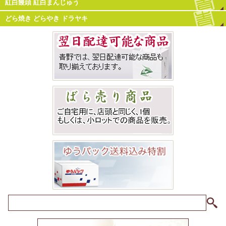
紅白饅頭 紅白まんじゅう
どら焼き どらやき ドラヤキ