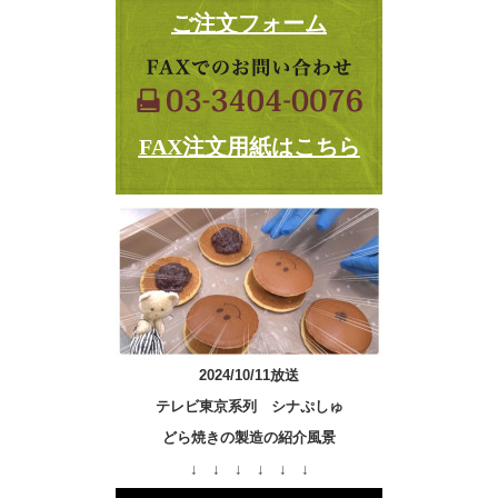
ご注文フォーム
FAX注文用紙はこちら
2024/10/11放送
テレビ東京系列 シナぷしゅ
どら焼きの製造の紹介風景
↓ ↓ ↓ ↓ ↓ ↓