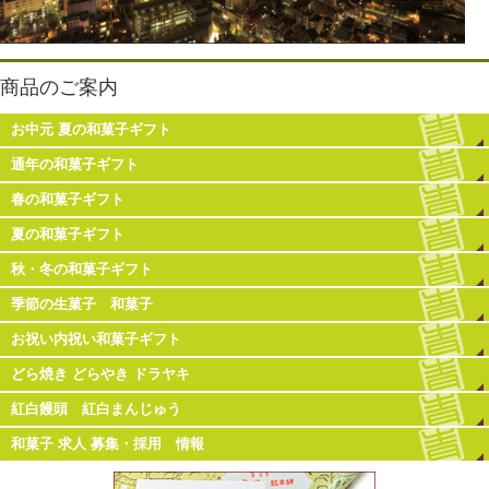
商品のご案内
お中元 夏の和菓子ギフト
通年の和菓子ギフト
春の和菓子ギフト
夏の和菓子ギフト
秋・冬の和菓子ギフト
季節の生菓子 和菓子
お祝い内祝い和菓子ギフト
どら焼き どらやき ドラヤキ
紅白饅頭 紅白まんじゅう
和菓子 求人 募集・採用 情報