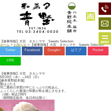
【催事情報】大宮 タカシマヤ Sweets Selection
ホーム
>
お知らせ
> 【催事情報】大宮 タカシマヤ Sweets Selection
Twitter
Facebook
Google+
はてブ
Pocket
LINE
【催事情報】大宮 タカシマヤ
9月20日（水）→24日（日）
[麻布青野総本舗]
栗はぶたえ
羽二重粉の求肥の中にたっぷりの粒あん。
ふっくらした蜜漬け和栗が秋を感じさせます。
（1個）税込238円
〈期間限定販売、各日40点限り〉