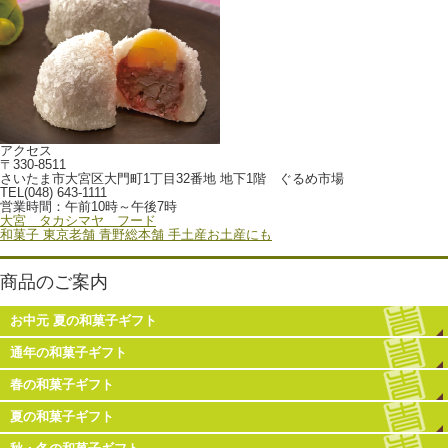
アクセス
〒330-8511
さいたま市大宮区大門町1丁目32番地 地下1階 ぐるめ市場
TEL(048) 643-1111
営業時間：午前10時～午後7時
大宮 タカシマヤ フード
和菓子 東京老舗 青野総本舗 手土産お土産にも
商品のご案内
お中元 夏の和菓子ギフト
通年の和菓子ギフト
春の和菓子ギフト
夏の和菓子ギフト