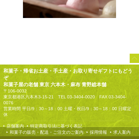
和菓子・帰省お土産・手土産・お取り寄せギフトにもどう
ぞ
和菓子屋の老舗 東京 六本木・麻布 青野総本舗
〒106-0032
東京都港区六本木3-15-21 TEL
03-3404-0020
FAX 03-3404-
0076
営業時間 平日/9：30～18：00 土曜・祝日/9：30～18：00 日曜定
休
店舗案内
特定商取引法に基づく表記
和菓子の販売・配送・ご注文のご案内
採用情報
求人案内