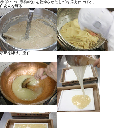
⑤ ④の上に寒梅粉(餅を乾燥させたもの)を添え仕上げる。
白あんを練る
求肥を練り、流す