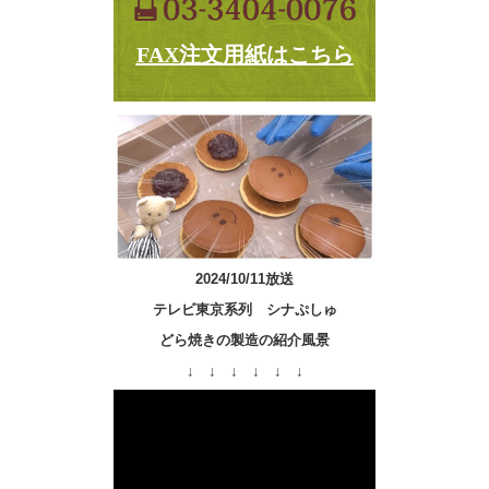
FAX注文用紙はこちら
2024/10/11放送
テレビ東京系列 シナぷしゅ
どら焼きの製造の紹介風景
↓ ↓ ↓ ↓ ↓ ↓