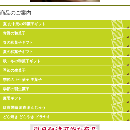
商品のご案内
夏 お中元の和菓子ギフト
青野の和菓子
春の和菓子ギフト
夏の和菓子ギフト
秋・冬の和菓子ギフト
季節の生菓子
季節の上生菓子 主菓子
季節の朝生菓子
慶弔ギフト
紅白饅頭 紅白まんじゅう
どら焼き どらやき ドラヤキ