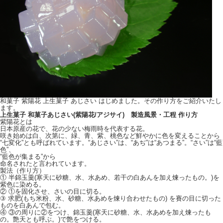
和菓子 紫陽花 上生菓子 あじさい はじめました。その作り方をご紹介いたし
ます。
上生菓子 和菓子あじさい(紫陽花/アジサイ) 製造風景・工程 作り方
紫陽花とは
日本原産の花で、花の少ない梅雨時を代表する花。
咲き始めは白、次第に、緑、青、紫、桃色など鮮やかに色を変えることから
“七変化”とも呼ばれています。“あじさい”は、“あぢ”は“あつまる”。“さい”は“藍
色”、
“藍色が集まる”から
命名されたと言われています。
製法（作り方）
① 半錦玉羹(寒天に砂糖、水、水あめ、若干の白あんを加え煉ったもの。)を
紫色に染める。
② ①を固化させ、さいの目に切る。
③ 求肥(もち米粉、水、砂糖、水あめを煉り合わせたもの) を賽の目に切った
ものを白あんで包む。
④ ③の周りに②をつけ、錦玉羹(寒天に砂糖、水、水あめを加え煉ったも
の。艶天とも呼ぶ。)で艶をつける。