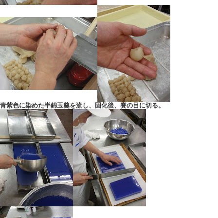
青紫色に染めた半錦玉羹を流し、固化後、賽の目に切る。