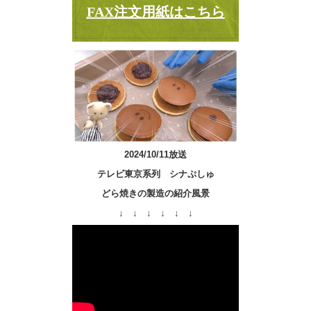
FAX注文用紙はこちら
2024/10/11放送
テレビ東京系列 シナぷしゅ
どら焼きの製造の紹介風景
↓ ↓ ↓ ↓ ↓ ↓