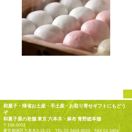
和菓子・帰省お土産・手土産・お取り寄せギフトにもどう
ぞ
和菓子屋の老舗 東京 六本木・麻布 青野総本舗
〒106-0032
東京都港区六本木3-15-21 TEL
03-3404-0020
FAX 03-3404-