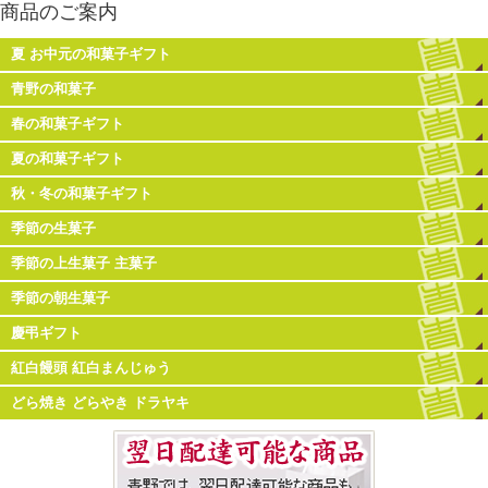
商品のご案内
夏 お中元の和菓子ギフト
青野の和菓子
春の和菓子ギフト
夏の和菓子ギフト
秋・冬の和菓子ギフト
季節の生菓子
季節の上生菓子 主菓子
季節の朝生菓子
慶弔ギフト
紅白饅頭 紅白まんじゅう
どら焼き どらやき ドラヤキ