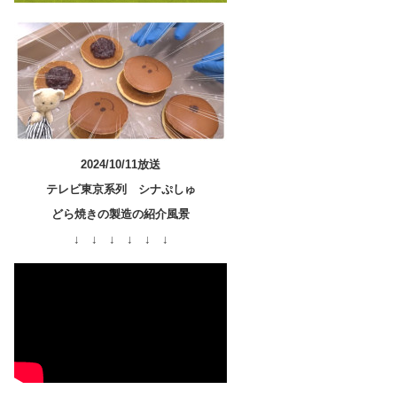
2024/10/11放送
テレビ東京系列 シナぷしゅ
どら焼きの製造の紹介風景
↓ ↓ ↓ ↓ ↓ ↓