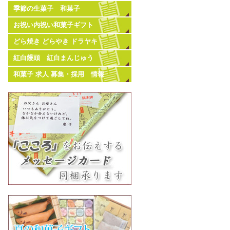
季節の生菓子 和菓子
お祝い内祝い和菓子ギフト
どら焼き どらやき ドラヤキ
紅白饅頭 紅白まんじゅう
和菓子 求人 募集・採用 情報