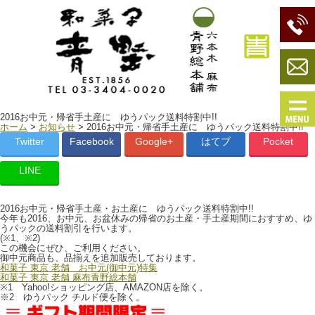
2016お中元・帰省手土産に ゆうパック送料特割中!!
ホーム
>
お知らせ
> 2016お中元・帰省手土産に ゆうパック送料特割中!!
Twitter
Facebook
Google+
はてブ
Pocket
LINE
2016お中元・帰省手土産・お土産に ゆうパック送料特割中!!
今年も2016、お中元、お盆休みの帰省のお土産・手土産期間におすすめ、ゆ
うパックの送料割引を行います。
(※1、※2)
この機会にぜひ、ご利用ください。
御中元商品も、品揃えを追加販売しております。
和菓子 東京 老舗 お中元(御中元)特集
和菓子 東京 老舗 麻布青野総本舗
※1 Yahoo!ショッピング店、AMAZON店を除く。
※2 ゆうパック チルド便を除く。