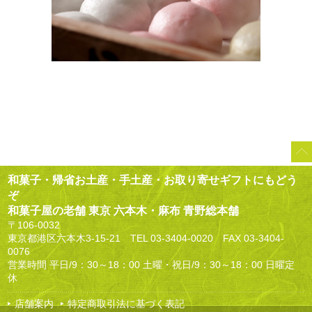
和菓子・帰省お土産・手土産・お取り寄せギフトにもどう
ぞ
和菓子屋の老舗 東京 六本木・麻布 青野総本舗
〒106-0032
東京都港区六本木3-15-21 TEL
03-3404-0020
FAX 03-3404-
0076
営業時間 平日/9：30～18：00 土曜・祝日/9：30～18：00 日曜定
休
店舗案内
特定商取引法に基づく表記