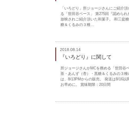
「いろどり」所ジョージさんにご紹介頂
る「世田谷ベース」 第275回『認められたいの
放映されご紹介頂いた和菓子。 和三盆糖
糖＆くるみの３種...
2018.08.14
『いろどり』に関して
所ジョージさんがMCを務める「世田谷ベ
茶・あんず（杏）・黒糖＆くるみの３種
は、8/13PMからの販売。 発送は8/
お早めに。 賞味期限：20日間