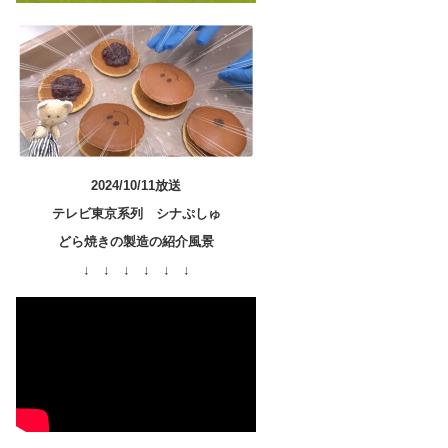
2024/10/11放送
テレビ東京系列 シナぷしゅ
どら焼きの製造の紹介風景
↓ ↓ ↓ ↓ ↓ ↓