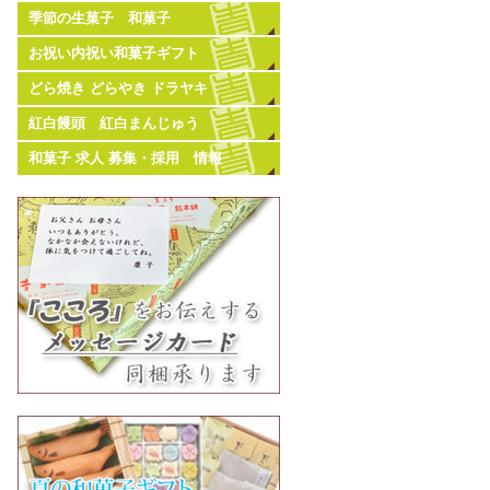
季節の生菓子 和菓子
お祝い内祝い和菓子ギフト
どら焼き どらやき ドラヤキ
紅白饅頭 紅白まんじゅう
和菓子 求人 募集・採用 情報