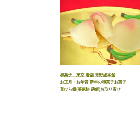
和菓子 東京 老舗 青野総本舗
お正月・お年賀 新年の和菓子お菓子
花びら餅(菱葩餅 葩餅)お取り寄せ