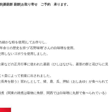
(菱葩餅 葩餅)お取り寄せ ご予約 承ります。
め細かな粉を使用)してお作りし、
0年余りの歴史を持つ”石野味噌”さんの白味噌を使用。
使用しないゴボウを使用しました。
公家などの正月行事に使われた菱葩（ひしはなびら。菱形の餅と花びらに見
玄々斎によって初釜に出されました。
（長寿を願う）習わしとして、猪、鹿、瓜、押鮎（おしあゆ）が食べられて
雑煮（関東の雑煮は吸物に角餅、関西では白味噌に丸餅で食べられている）