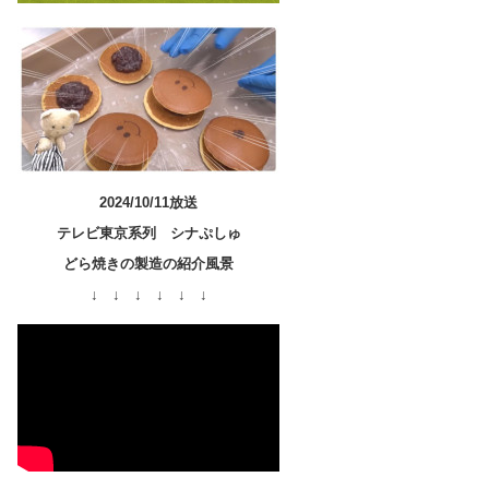
2024/10/11放送
テレビ東京系列 シナぷしゅ
どら焼きの製造の紹介風景
↓ ↓ ↓ ↓ ↓ ↓