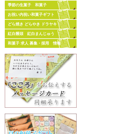
季節の生菓子 和菓子
お祝い内祝い和菓子ギフト
どら焼き どらやき ドラヤキ
紅白饅頭 紅白まんじゅう
和菓子 求人 募集・採用 情報