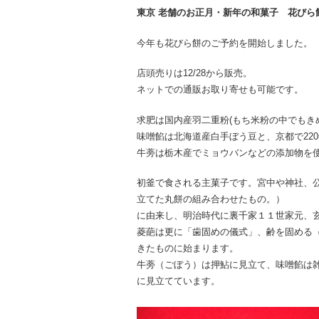
東京 老舗のお正月・新年の和菓子 花びら餅
今年も花びら餅のご予約を開始しました。
店頭売りは12/28から販売。
ネットでの通販お取り寄せも可能です。
求肥は国内産羽二重粉(もち米粉の中でもき
味噌餡は北海道産白手ぼう豆と、京都で22
牛蒡は栃木産でミョウバンなどの添加物を
初釜で食される主菓子です。宮中や神社、
立てた丸餅の組み合わせたもの。）
に由来し、明治時代に裏千家１１世家元、
菱葩は更に「歯固めの儀式」、齢を固める
きたものに始まります。
牛蒡（ごぼう）は押鮎に見立て、味噌餡は
に見立てています。